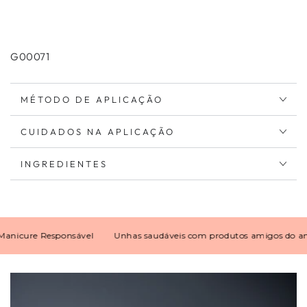
G00071
MÉTODO DE APLICAÇÃO
CUIDADOS NA APLICAÇÃO
INGREDIENTES
cure Responsável
Unhas saudáveis com produtos amigos do ambie