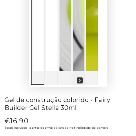
Reproduzir
vídeo
Gel de construção colorido - Fairy
Builder Gel Stella 30ml
€16,90
Preço
regular
Taxas incluídas.
portes de envio
calculado na finalização da compra.