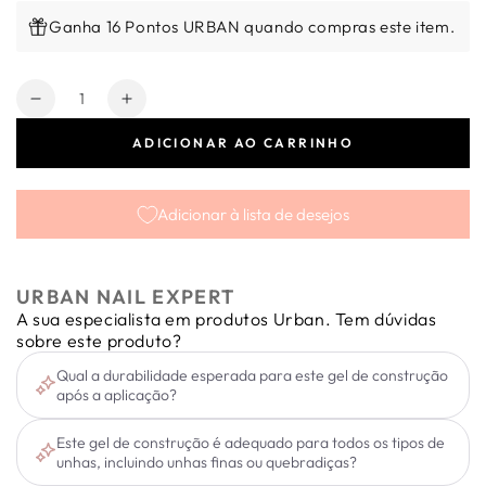
Ganha 16 Pontos URBAN quando compras este item.
Quantidade
Diminuir
Aumentar
a
a
ADICIONAR AO CARRINHO
quantidade
quantidade
de
de
Gel
Gel
Adicionar à lista de desejos
de
de
construção
construção
colorido
colorido
-
-
URBAN NAIL EXPERT
Fairy
Fairy
A sua especialista em produtos Urban. Tem dúvidas
Builder
Builder
sobre este produto?
Gel
Gel
Qual a durabilidade esperada para este gel de construção
Stella
Stella
após a aplicação?
30ml
30ml
Este gel de construção é adequado para todos os tipos de
unhas, incluindo unhas finas ou quebradiças?