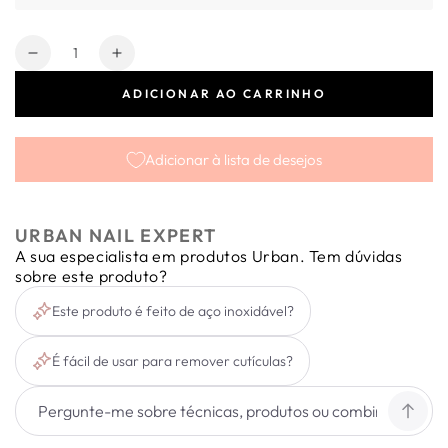
Quantidade
Diminuir
Aumentar
a
a
ADICIONAR AO CARRINHO
quantidade
quantidade
de
de
Empurra
Empurra
Adicionar à lista de desejos
Cutículas
Cutículas
Holo
Holo
em
em
Aço
Aço
URBAN NAIL EXPERT
Inoxidável
Inoxidável
A sua especialista em produtos Urban. Tem dúvidas
sobre este produto?
Este produto é feito de aço inoxidável?
É fácil de usar para remover cutículas?