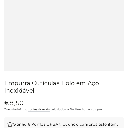
Empurra Cutículas Holo em Aço
Inoxidável
€8,50
Preço
regular
Taxas incluídas.
portes de envio
calculado na finalização da compra.
Ganha 8 Pontos URBAN quando compras este item.