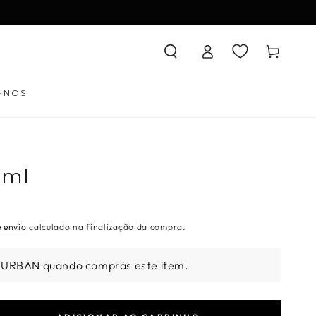
Iniciar
Carrinho
sessão
-NOS
5ml
e envio
calculado na finalização da compra.
 URBAN quando compras este item.