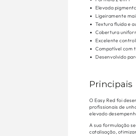
Elevada pigment
Ligeiramente ma
Textura fluida e 
Cobertura unifo
Excelente contro
Compatível com t
Desenvolvido para
Principais
O Easy Red foi dese
profissionais de unh
elevado desempenh
A sua formulação s
catalisação, otimiza