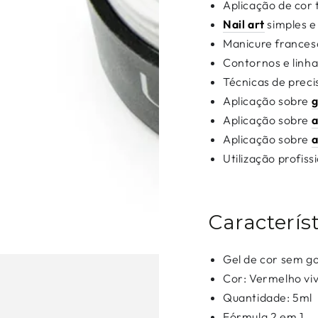
Aplicação de cor 
Nail art
simples e
Manicure frances
Contornos e linha
Técnicas de preci
Aplicação sobre
g
Aplicação sobre
a
Aplicação sobre
a
Utilização profiss
Caracterís
Gel de cor sem 
Cor: Vermelho vi
Quantidade: 5ml
Fórmula 2 em 1