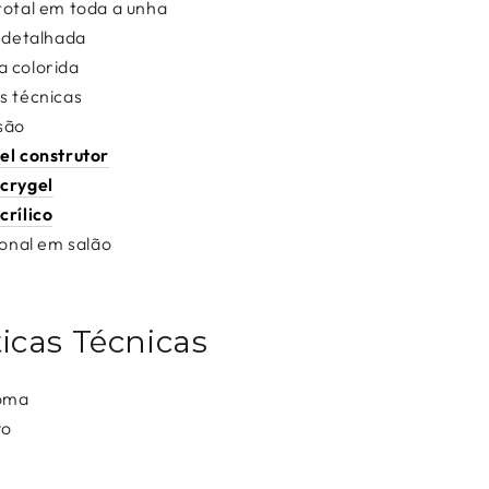
total em toda a unha
 detalhada
a colorida
s técnicas
são
el construtor
crygel
crílico
ional em salão
ticas Técnicas
goma
vo