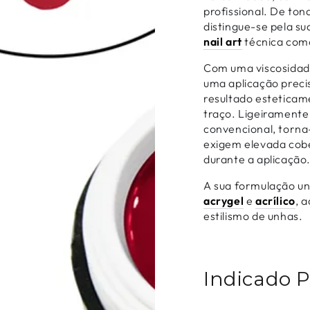
profissional. De ton
distingue-se pela su
nail art
técnica como
Com uma viscosidade
uma aplicação preci
resultado esteticam
traço. Ligeirament
convencional, torna
exigem elevada cobe
durante a aplicação
A sua formulação un
acrygel
e
acrílico
, 
estilismo de unhas.
Indicado 