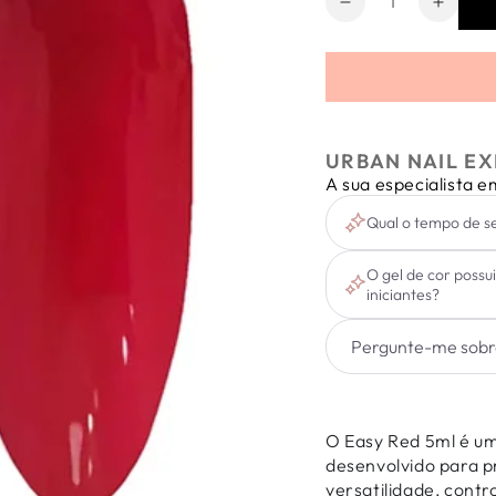
Diminuir
Aumen
a
a
quantidade
quanti
de
de
Easy
Easy
Red
Red
5ml
5ml
URBAN NAIL EX
A sua especialista 
Qual o tempo de se
O gel de cor possui
iniciantes?
O Easy Red 5ml é u
desenvolvido para p
versatilidade, contr