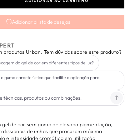
ADICIONAR AO CARRINHO
tar
dade
Adicionar à lista de desejos
PERT
em produtos Urban. Tem dúvidas sobre este produto?
cagem do gel de cor em diferentes tipos de luz?
 alguma característica que facilite a aplicação para
m gel de cor sem goma de elevada pigmentação,
rofissionais de unhas que procuram máxima
olo e intensidade cromática em utilização