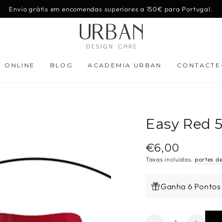
Envio grátis em encomendas superiores a 150€ para Portugal.
A ONLINE
BLOG
ACADEMIA URBAN
CONTACTE
Easy Red 
€6,00
Preço
regular
Taxas incluídas.
portes d
Ganha 6 Pontos
Quantidade