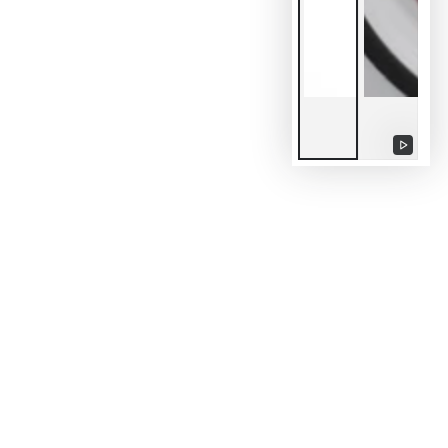
Repro
vídeo