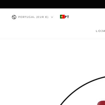
IR PARA O
CONTEÚDO
País/região
PT
PORTUGAL (EUR €)
LOJ
PULAR PARA
INFORMAÇÕES DO
PRODUTO