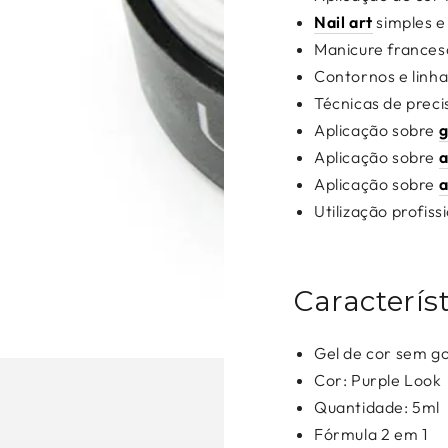
Nail art
simples e
Manicure frances
Contornos e linha
Técnicas de preci
Aplicação sobre
g
Aplicação sobre
a
Aplicação sobre
a
Utilização profiss
Caracterís
Gel de cor sem 
Cor: Purple Look
Quantidade: 5ml
Fórmula 2 em 1