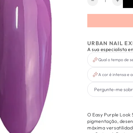
Diminuir
Aumen
a
a
quantidade
quanti
de
de
Easy
Easy
Purple
Purple
Look
Look
URBAN NAIL EX
5ml
5ml
A sua especialista 
Qual o tempo de 
A cor é intensa e 
O Easy Purple Look 
pigmentação, desenv
máxima versatilidad