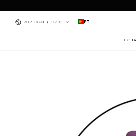
IR PARA O
CONTEÚDO
País/região
PT
PORTUGAL (EUR €)
LOJ
PULAR PARA
INFORMAÇÕES DO
PRODUTO