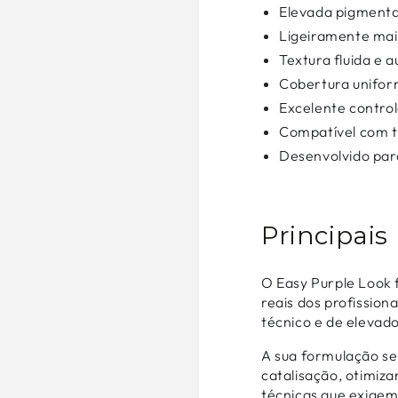
Elevada pigment
Ligeiramente ma
Textura fluida e 
Cobertura unifo
Excelente contro
Compatível com t
Desenvolvido para
Principais
O Easy Purple Look 
reais dos profission
técnico e de eleva
A sua formulação s
catalisação, otimiza
técnicas que exigem