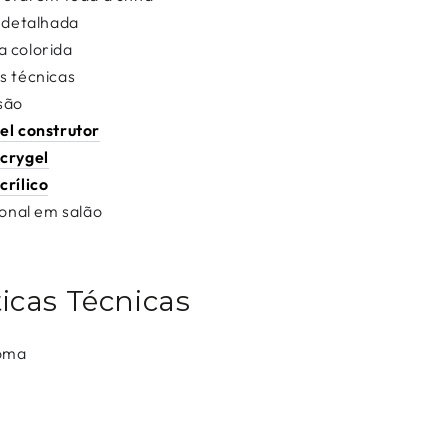
 detalhada
a colorida
s técnicas
são
el construtor
crygel
crílico
ional em salão
ticas Técnicas
goma