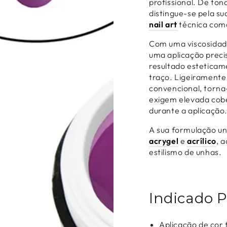
profissional. De ton
distingue-se pela su
nail art
técnica como
Com uma viscosidade
uma aplicação preci
resultado esteticam
traço. Ligeirament
convencional, torna
exigem elevada cobe
durante a aplicação
A sua formulação un
acrygel
e
acrílico
, 
estilismo de unhas.
Indicado 
Aplicação de cor 