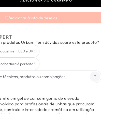
ADICIONAR AO CARRINHO
tar
dade
Adicionar à lista de desejos
PERT
em produtos Urban. Tem dúvidas sobre este produto?
secagem em LED e UV?
a cobertura é perfeita?
5ml é um gel de cor sem goma de elevada
olvido para profissionais de unhas que procuram
e, controlo e intensidade cromática em utilização