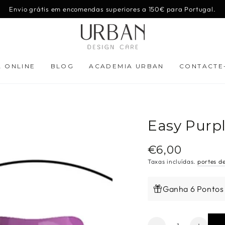
Envio grátis em encomendas superiores a 150€ para Portugal.
A ONLINE
BLOG
ACADEMIA URBAN
CONTACTE
Easy Purp
€6,00
Preço
regular
Taxas incluídas.
portes d
Ganha 6 Pontos
Quantidade