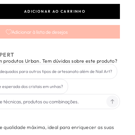
ADICIONAR AO CARRINHO
tar
dade
Adicionar à lista de desejos
s
vski
dade
PERT
a
em produtos Urban. Tem dúvidas sobre este produto?
 adequados para outros tipos de artesanato além de Nail Art?
e esperada dos cristais em unhas?
de qualidade máxima, ideal para enriquecer as suas