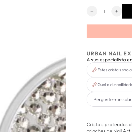
Quantidade
Diminuir
Aumen
a
a
quantidade
quanti
de
de
Cristais
Cristai
Swarovski
Swaro
Qualidade
Quali
URBAN NAIL EX
Máxima
Máxim
A sua especialista 
Silver
Silver
Estes cristais são
Qual a durabilidad
Cristais prateados 
criações de Nail Art.