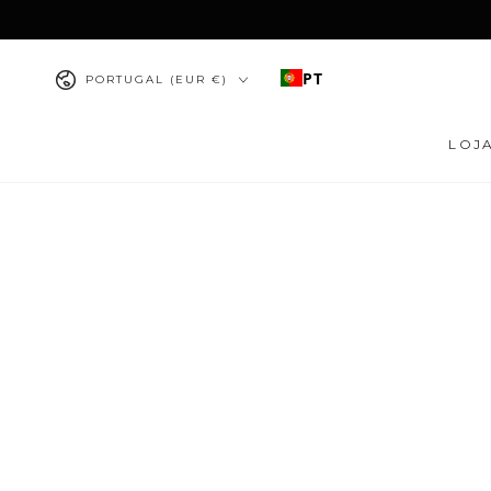
IR PARA O
CONTEÚDO
País/região
PT
PORTUGAL (EUR €)
LOJ
PULAR PARA
INFORMAÇÕES DO
PRODUTO