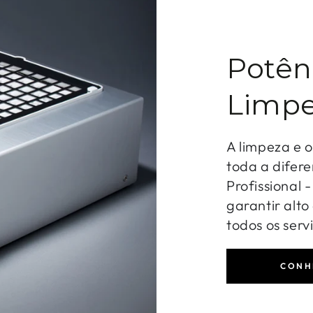
Potên
Limpe
A limpeza e 
toda a difere
Profissional 
garantir alt
todos os serv
CONH