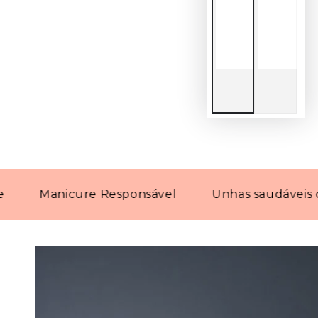
Manicure Responsável
Unhas saudáveis com pr