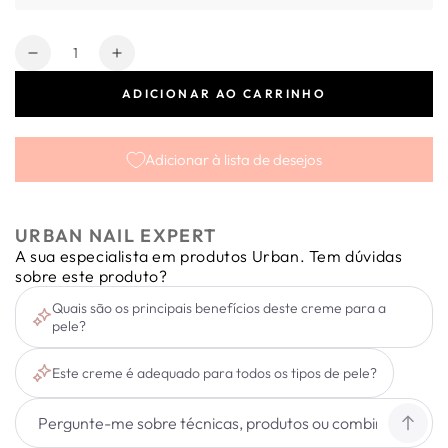
Quantidade
Diminuir
Aumentar
a
a
ADICIONAR AO CARRINHO
quantidade
quantidade
de
de
Creme
Creme
Adicionar à lista de desejos
para
para
Mãos,
Mãos,
Pés
Pés
e
e
URBAN NAIL EXPERT
Corpo
Corpo
A sua especialista em produtos Urban. Tem dúvidas
Powerful
Powerful
sobre este produto?
Skin
Skin
Quais são os principais benefícios deste creme para a
Vitamin
Vitamin
pele?
C
C
200ml
200ml
Este creme é adequado para todos os tipos de pele?