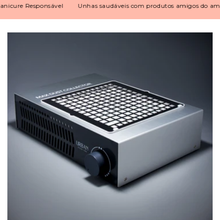
ure Responsável
Unhas saudáveis com produtos amigos do ambien