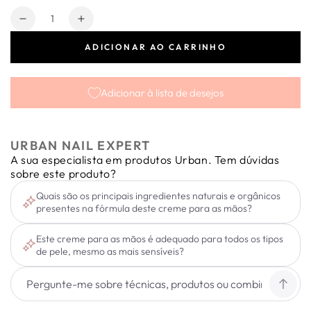
Quantidade
Diminuir
Aumentar
a
a
ADICIONAR AO CARRINHO
quantidade
quantidade
de
de
Creme
Creme
Adicionar à lista de desejos
para
para
Mãos
Mãos
Hand
Hand
Cream
Cream
URBAN NAIL EXPERT
50ml
50ml
A sua especialista em produtos Urban. Tem dúvidas
sobre este produto?
Quais são os principais ingredientes naturais e orgânicos
presentes na fórmula deste creme para as mãos?
Este creme para as mãos é adequado para todos os tipos
de pele, mesmo as mais sensíveis?