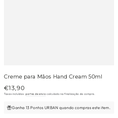
Creme para Mãos Hand Cream 50ml
€13,90
Preço
regular
Taxas incluídas.
portes de envio
calculado na finalização da compra.
Ganha 13 Pontos URBAN quando compras este item.