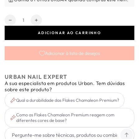
Quantidade
Diminuir
Aumentar
a
a
ADICIONAR AO CARRINHO
quantidade
quantidade
de
de
Chameleon
Chameleon
Adicionar à lista de desejos
Flakes
Flakes
Premium
Premium
#1
#1
URBAN NAIL EXPERT
A sua especialista em produtos Urban. Tem dúvidas
sobre este produto?
Qual a durabilidade das Flakes Chamaleon Premium?
Como as Flakes Chamaleon Premium reagem com
diferentes cores de base?