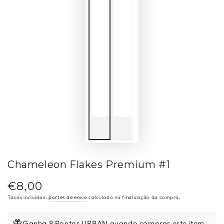
Chameleon Flakes Premium #1
€8,00
Preço
regular
Taxas incluídas.
portes de envio
calculado na finalização da compra.
Ganha 8 Pontos URBAN quando compras este item.