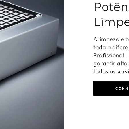
Potên
Limpe
A limpeza e 
toda a difere
Profissional 
garantir alt
todos os serv
CONH