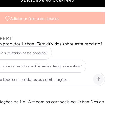
ADICIONAR AO CARRINHO
tar
dade
Adicionar à lista de desejos
sel
PERT
em produtos Urban. Tem dúvidas sobre este produto?
iais utilizados neste produto?
 pode ser usado em diferentes designs de unhas?
riações de Nail Art com os carroceis da Urban Design