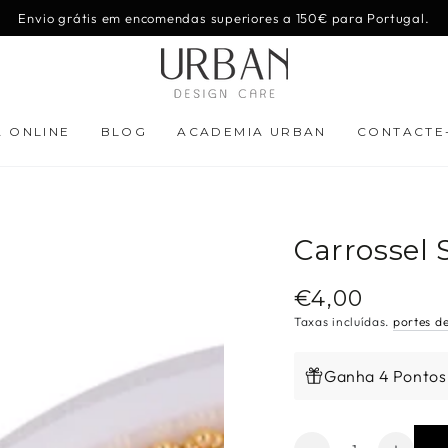
Envio grátis em encomendas superiores a 150€ para Portugal.
A ONLINE
BLOG
ACADEMIA URBAN
CONTACTE
Carrossel 
€4,00
Preço
regular
Taxas incluídas.
portes d
Ganha 4 Pontos
Quantidade