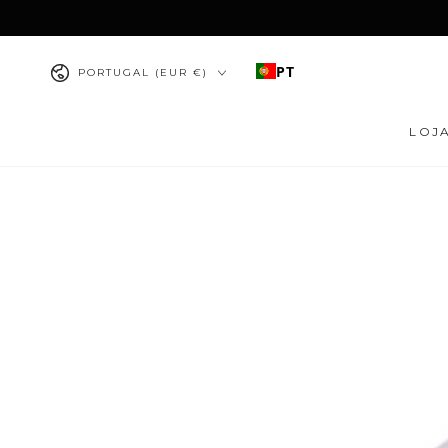
IR PARA O
CONTEÚDO
País/região
PT
PORTUGAL (EUR €)
LOJ
PULAR PARA
INFORMAÇÕES DO
PRODUTO