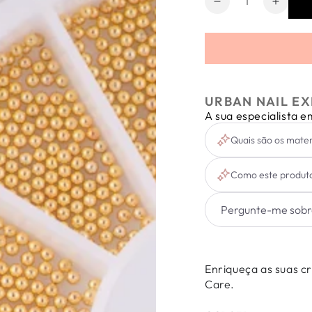
Diminuir
Aumen
a
a
quantidade
quanti
de
de
Carrossel
Carros
Steal
Steal
Beads
Beads
URBAN NAIL EX
A sua especialista 
Quais são os mater
Como este produto
Enriqueça as suas c
Care.