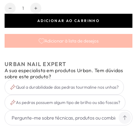
Quantidade
Diminuir
Aumentar
a
a
ADICIONAR AO CARRINHO
quantidade
quantidade
de
de
Carrossel
Carrossel
Adicionar à lista de desejos
Preciosa
Preciosa
Stone
Stone
Tourmaline
Tourmaline
URBAN NAIL EXPERT
A sua especialista em produtos Urban. Tem dúvidas
sobre este produto?
Qual a durabilidade das pedras tourmaline nos unhas?
As pedras possuem algum tipo de brilho ou são foscas?