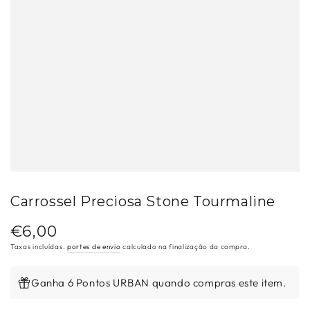
Carrossel Preciosa Stone Tourmaline
€6,00
Preço
regular
Taxas incluídas.
portes de envio
calculado na finalização da compra.
Ganha 6 Pontos URBAN quando compras este item.