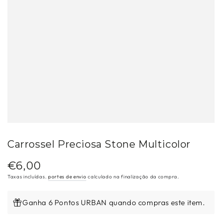
Carrossel Preciosa Stone Multicolor
€6,00
Preço
regular
Taxas incluídas.
portes de envio
calculado na finalização da compra.
Ganha 6 Pontos URBAN quando compras este item.