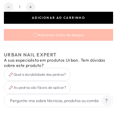
Quantidade
Diminuir
Aumentar
a
a
ADICIONAR AO CARRINHO
quantidade
quantidade
de
de
Carrossel
Carrossel
Adicionar à lista de desejos
Preciosa
Preciosa
Stone
Stone
Multicolor
Multicolor
URBAN NAIL EXPERT
A sua especialista em produtos Urban. Tem dúvidas
sobre este produto?
Qual a durabilidade das pedras?
As pedras são fáceis de aplicar?