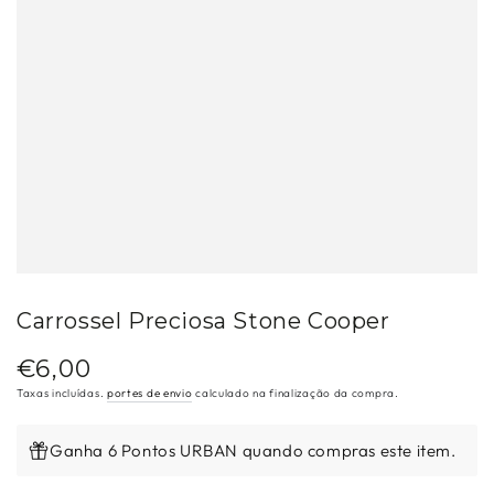
Carrossel Preciosa Stone Cooper
€6,00
Preço
regular
Taxas incluídas.
portes de envio
calculado na finalização da compra.
Ganha 6 Pontos URBAN quando compras este item.