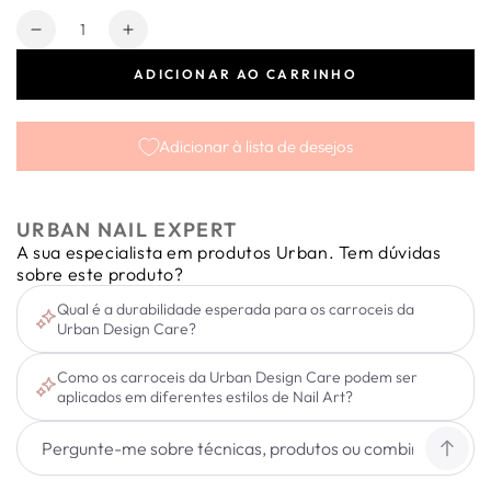
Quantidade
Diminuir
Aumentar
a
a
ADICIONAR AO CARRINHO
quantidade
quantidade
de
de
Carrossel
Carrossel
Adicionar à lista de desejos
Preciosa
Preciosa
Stone
Stone
Cooper
Cooper
URBAN NAIL EXPERT
A sua especialista em produtos Urban. Tem dúvidas
sobre este produto?
Qual é a durabilidade esperada para os carroceis da
Urban Design Care?
Como os carroceis da Urban Design Care podem ser
aplicados em diferentes estilos de Nail Art?