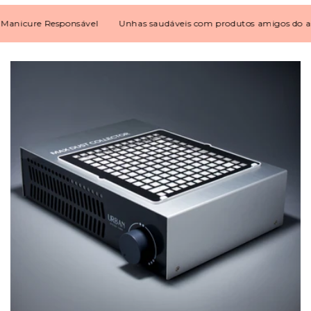
icure Responsável
Unhas saudáveis com produtos amigos do ambi