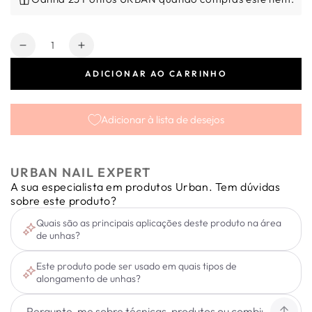
Quantidade
Diminuir
Aumentar
a
a
ADICIONAR AO CARRINHO
quantidade
quantidade
de
de
Carbide
Carbide
Adicionar à lista de desejos
Volcano
Volcano
Cone
Cone
Grão
Grão
Forte
Forte
URBAN NAIL EXPERT
A sua especialista em produtos Urban. Tem dúvidas
sobre este produto?
Quais são as principais aplicações deste produto na área
de unhas?
Este produto pode ser usado em quais tipos de
alongamento de unhas?