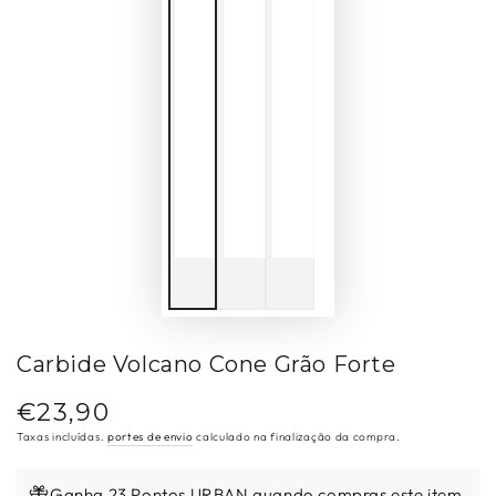
Carbide Volcano Cone Grão Forte
€23,90
Preço
regular
Taxas incluídas.
portes de envio
calculado na finalização da compra.
Ganha 23 Pontos URBAN quando compras este item.