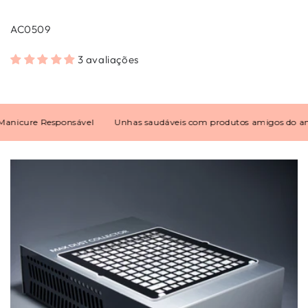
AC0509
3 avaliações
cure Responsável
Unhas saudáveis com produtos amigos do ambie