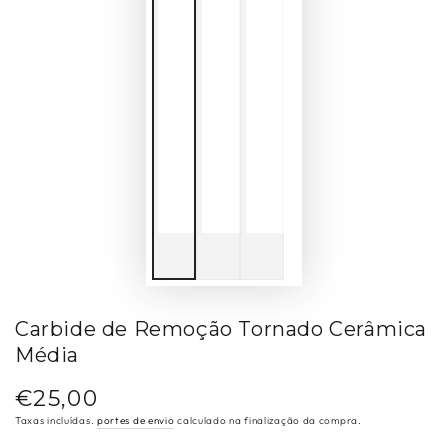
Carbide de Remoção Tornado Cerâmica
Média
€25,00
Preço
regular
Taxas incluídas.
portes de envio
calculado na finalização da compra.