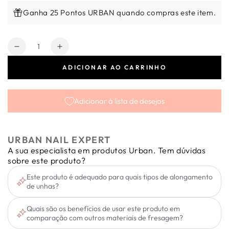
Ganha 25 Pontos URBAN quando compras este item.
Quantidade
Diminuir
Aumentar
a
a
ADICIONAR AO CARRINHO
quantidade
quantidade
de
de
Carbide
Carbide
Adicionar à lista de desejos
de
de
Remoção
Remoção
Tornado
Tornado
Cerâmica
Cerâmica
URBAN NAIL EXPERT
Média
Média
A sua especialista em produtos Urban. Tem dúvidas
sobre este produto?
Este produto é adequado para quais tipos de alongamento
de unhas?
Quais são os benefícios de usar este produto em
comparação com outros materiais de fresagem?