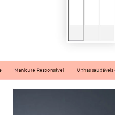
Manicure Responsável
Unhas saudáveis com p