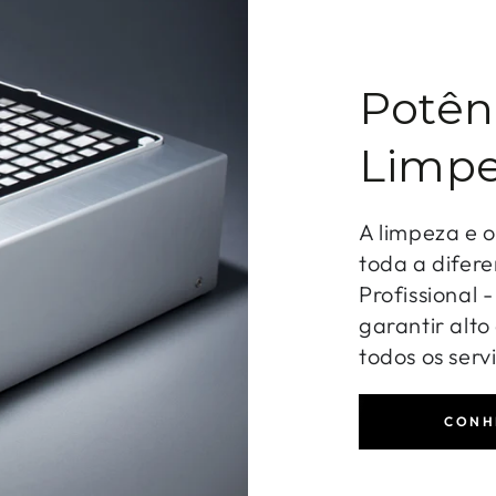
Potên
Limpe
A limpeza e 
toda a difere
Profissional 
garantir alt
todos os serv
CONH