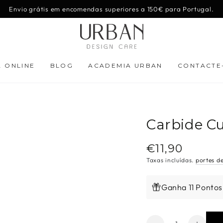
Envio grátis em encomendas superiores a 150€ para Portugal.
A ONLINE
BLOG
ACADEMIA URBAN
CONTACTE
Carbide Cu
€11,90
Preço
regular
Taxas incluídas.
portes d
Ganha 11 Ponto
Quantidade