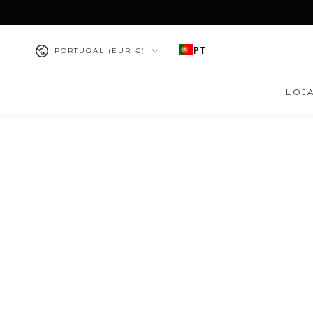
IR PARA O
CONTEÚDO
País/região
PT
PORTUGAL (EUR €)
LOJ
PULAR PARA
INFORMAÇÕES DO
PRODUTO