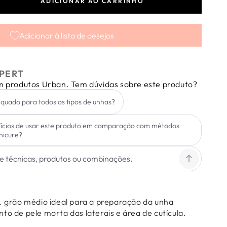
ADICIONAR AO CARRINHO
tar
dade
Adicionar à lista de desejos
de
e
PERT
em produtos Urban. Tem dúvidas sobre este produto?
quado para todos os tipos de unhas?
fícios de usar este produto em comparação com métodos
nicure?
p. grão médio ideal para a preparação da unha
to de pele morta das laterais e área de cutícula.