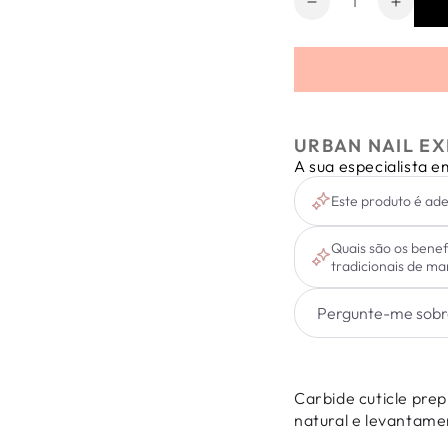
Diminuir
Aumen
a
a
quantidade
quanti
de
de
Carbide
Carbi
Cuticle
Cuticl
Prep.
Prep.
URBAN NAIL EX
Grão
Grão
A sua especialista 
Médio
Médio
Este produto é ade
Quais são os bene
tradicionais de ma
Carbide cuticle pre
natural e levantamen