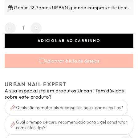
Ganha 12 Pontos URBAN quando compras este item.
Quantidade
Diminuir
Aumentar
a
a
ADICIONAR AO CARRINHO
quantidade
quantidade
de
de
Caixa
Caixa
Adicionar à lista de desejos
de
de
Tips
Tips
Soft
Soft
Stiletto
Stiletto
URBAN NAIL EXPERT
medium
medium
A sua especialista em produtos Urban. Tem dúvidas
120
120
sobre este produto?
uni.
uni.
Quais são os materiais necessários para usar estas tips?
Qual o tempo de cura recomendado para o gel construtor
com estas tips?