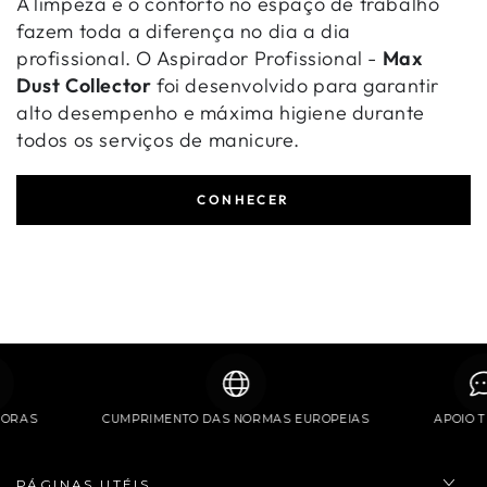
A limpeza e o conforto no espaço de trabalho
fazem toda a diferença no dia a dia
profissional. O Aspirador Profissional -
Max
Dust Collector
foi desenvolvido para garantir
alto desempenho e máxima higiene durante
todos os serviços de manicure.
CONHECER
24 HORAS
CUMPRIMENTO DAS NORMAS EUROPEIAS
APOI
PÁGINAS UTÉIS