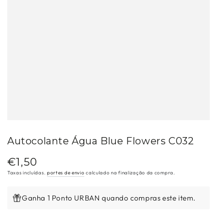
Autocolante Água Blue Flowers C032
€1,50
Preço
regular
Taxas incluídas.
portes de envio
calculado na finalização da compra.
Ganha 1 Ponto URBAN quando compras este item.