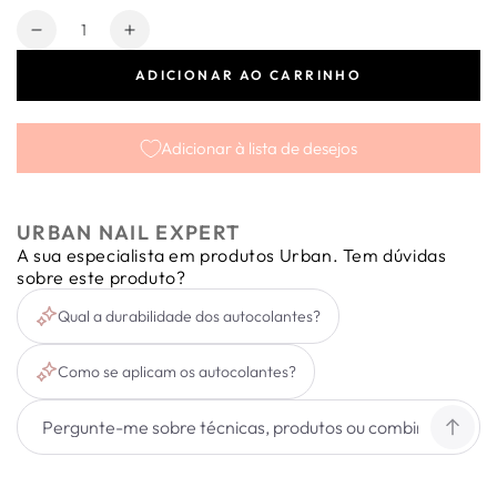
Quantidade
Diminuir
Aumentar
a
a
ADICIONAR AO CARRINHO
quantidade
quantidade
de
de
Autocolante
Autocolante
Adicionar à lista de desejos
Água
Água
Blue
Blue
Flowers
Flowers
C032
C032
URBAN NAIL EXPERT
A sua especialista em produtos Urban. Tem dúvidas
sobre este produto?
Qual a durabilidade dos autocolantes?
Como se aplicam os autocolantes?