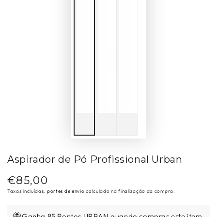
Aspirador de Pó Profissional Urban
€85,00
Preço
regular
Taxas incluídas.
portes de envio
calculado na finalização da compra.
Ganha 85 Pontos URBAN quando compras este item.