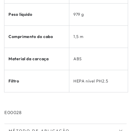
Peso líquido
979 g
Comprimento do cabo
1,5 m
Material da carcaça
ABS
Filtro
HEPA nível PH2.5
E00028
MÉTODO DE APLICAÇÃO