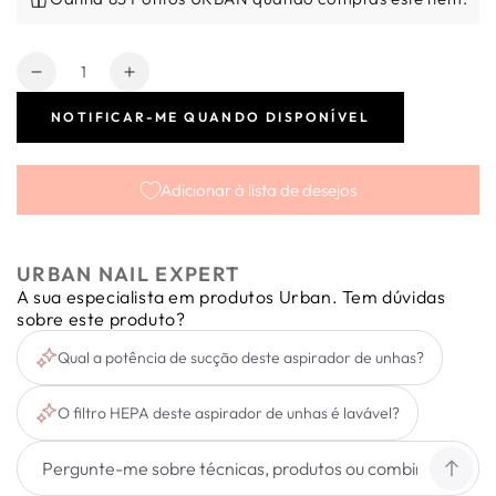
Quantidade
Diminuir
Aumentar
a
a
NOTIFICAR-ME QUANDO DISPONÍVEL
quantidade
quantidade
de
de
Aspirador
Aspirador
Adicionar à lista de desejos
de
de
Pó
Pó
Profissional
Profissional
Urban
Urban
URBAN NAIL EXPERT
A sua especialista em produtos Urban. Tem dúvidas
sobre este produto?
Qual a potência de sucção deste aspirador de unhas?
O filtro HEPA deste aspirador de unhas é lavável?