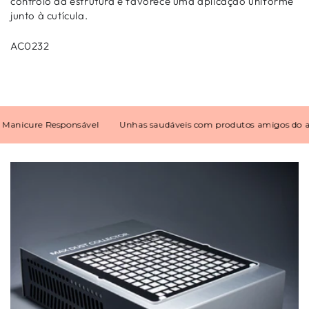
controlo da estrutura e favorece uma aplicação uniforme
junto à cutícula.
AC0232
cure Responsável
Unhas saudáveis com produtos amigos do ambi