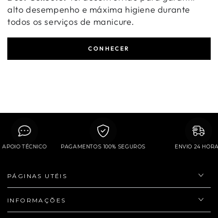
alto desempenho e máxima higiene durante
todos os serviços de manicure.
CONHECER
APOIO TÉCNICO
PAGAMENTOS 100% SEGUROS
ENVIO 24 
PÁGINAS UTÉIS
INFORMAÇÕES