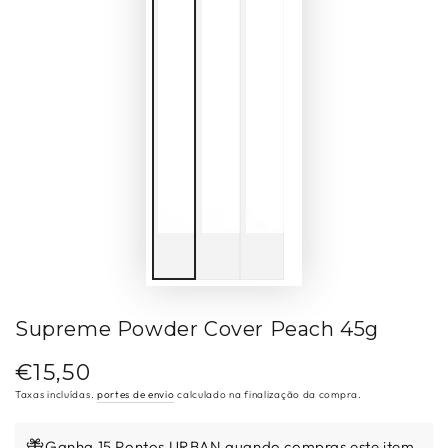
Supreme Powder Cover Peach 45g
€15,50
Preço
regular
Taxas incluídas.
portes de envio
calculado na finalização da compra.
Ganha 15 Pontos URBAN quando compras este item.