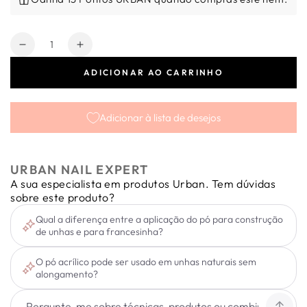
Quantidade
Diminuir
Aumentar
a
a
ADICIONAR AO CARRINHO
quantidade
quantidade
de
de
Supreme
Supreme
Adicionar à lista de desejos
Powder
Powder
Cover
Cover
Peach
Peach
45g
45g
URBAN NAIL EXPERT
A sua especialista em produtos Urban. Tem dúvidas
sobre este produto?
Qual a diferença entre a aplicação do pó para construção
de unhas e para francesinha?
O pó acrílico pode ser usado em unhas naturais sem
alongamento?