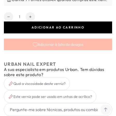
Quantidade
Diminuir
Aumentar
a
a
ADICIONAR AO CARRINHO
quantidade
quantidade
de
de
Verniz
Verniz
Adicionar à lista de desejos
Gel
Gel
Super
Super
Lac
Lac
n.º
n.º
URBAN NAIL EXPERT
31
31
A sua especialista em produtos Urban. Tem dúvidas
10ml
10ml
sobre este produto?
Qual a viscosidade deste verniz?
Este verniz pode ser usado em unhas de acrílico?