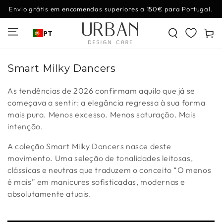
IR PARA O
Envio grátis em encomendas superiores a 150€ para Portugal.
CONTEÚDO
Carrinh
PT
Coleção:
Smart Milky Dancers
As tendências de 2026 confirmam aquilo que já se
começava a sentir: a elegância regressa à sua forma
mais pura. Menos excesso. Menos saturação. Mais
intenção.
A coleção Smart Milky Dancers nasce deste
movimento. Uma seleção de tonalidades leitosas,
clássicas e neutras que traduzem o conceito “O menos
é mais” em manicures sofisticadas, modernas e
absolutamente atuais.