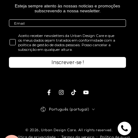
Esteja sempre atento às nossas noticias e promoções
subscrevendo a nossa newsletter.
Aceito receber newsletters da Urban Design Care e que
os meus dados sejam tratados em conformidade com a
política de gestão de dados pessoais. Posso cancelar a
subscrição em qualquer altura.
Inscrever-se !
Facebook
Instagram
TikTok
Youtube
Idioma
Português (portugal)
© 2026,
Urban Design Care
. All rights reserved.
Política de privacidade
Termos do serviço
Política de envio