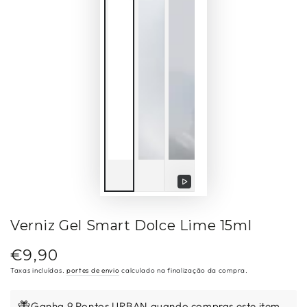
Reproduzir
vídeo
Verniz Gel Smart Dolce Lime 15ml
€9,90
Preço
regular
Taxas incluídas.
portes de envio
calculado na finalização da compra.
Ganha 9 Pontos URBAN quando compras este item.