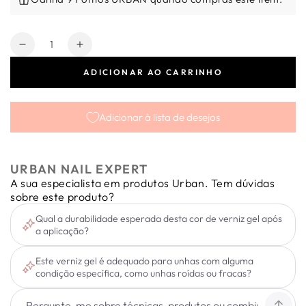
Quantidade
Diminuir
Aumentar
a
a
ADICIONAR AO CARRINHO
quantidade
quantidade
de
de
Verniz
Verniz
Adicionar à lista de desejos
Gel
Gel
Smart
Smart
Dolce
Dolce
Lime
Lime
URBAN NAIL EXPERT
15ml
15ml
A sua especialista em produtos Urban. Tem dúvidas
sobre este produto?
Qual a durabilidade esperada desta cor de verniz gel após
a aplicação?
Este verniz gel é adequado para unhas com alguma
condição específica, como unhas roídas ou fracas?