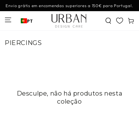
IR PARA O
Envio grátis em encomendas superiores a 150€ para Portugal.
CONTEÚDO
Carrinh
PT
Coleção:
PIERCINGS
Desculpe, não há produtos nesta
coleção