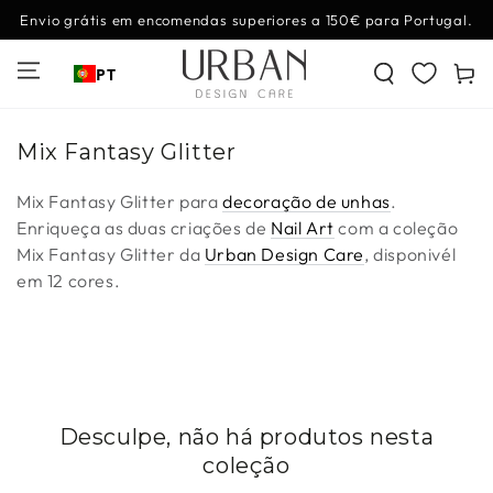
IR PARA O
Envio grátis em encomendas superiores a 150€ para Portugal.
CONTEÚDO
Carrinh
PT
Coleção:
Mix Fantasy Glitter
Mix Fantasy Glitter
para
decoração de unhas
.
Enriqueça as duas criações de
Nail Art
com a coleção
Mix Fantasy Glitter da
Urban Design Care
, disponivél
em 12 cores.
Desculpe, não há produtos nesta
coleção