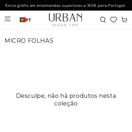
IR PARA O
Envio grátis em encomendas superiores a 150€ para Portugal.
CONTEÚDO
Carrinh
PT
Coleção:
MICRO FOLHAS
Desculpe, não há produtos nesta
coleção