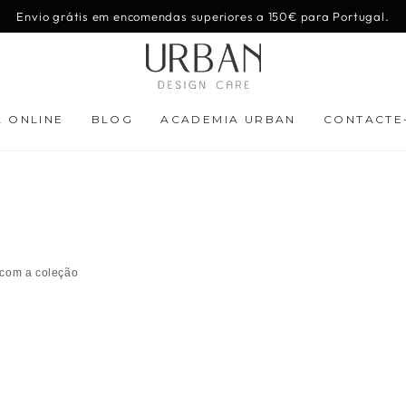
Envio grátis em encomendas superiores a 150€ para Portugal.
A ONLINE
BLOG
ACADEMIA URBAN
CONTACTE
 com a coleção