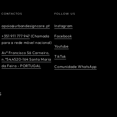
CONTACTOS
FOLLOW US
apoio@urbandesigncare.pt
Instagram
+351 911 777 947
(Chamada
Facebook
para a rede móvel nacional)
Youtube
Avª Francisco Sá Carneiro,
TikTok
n.º54,4520-164 Santa Maria
da Feira - PORTUGAL
Comunidade WhatsApp
S