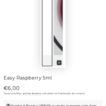
Reproduzir
vídeo
Easy Raspberry 5ml
€6,00
Preço
regular
Taxas incluídas.
portes de envio
calculado na finalização da compra.
Ganha 6 Pontos URBAN quando compras este item.