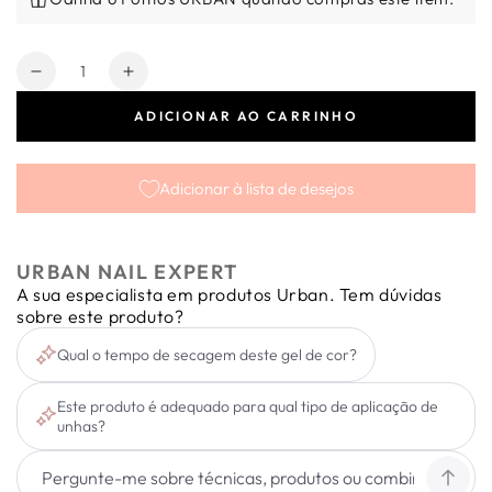
Quantidade
Diminuir
Aumentar
a
a
ADICIONAR AO CARRINHO
quantidade
quantidade
de
de
Easy
Easy
Adicionar à lista de desejos
Raspberry
Raspberry
5ml
5ml
URBAN NAIL EXPERT
A sua especialista em produtos Urban. Tem dúvidas
sobre este produto?
Qual o tempo de secagem deste gel de cor?
Este produto é adequado para qual tipo de aplicação de
unhas?