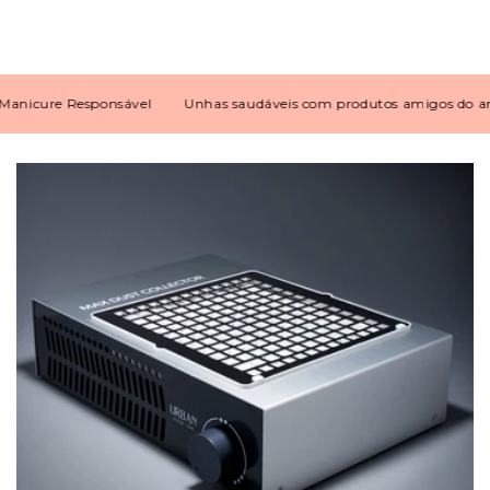
icure Responsável
Unhas saudáveis com produtos amigos do ambi