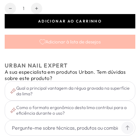
Quantidade
Diminuir
Aumentar
a
a
ADICIONAR AO CARRINHO
quantidade
quantidade
de
de
Lima
Lima
Adicionar à lista de desejos
Challenge
Challenge
100/180
100/180
URBAN NAIL EXPERT
A sua especialista em produtos Urban. Tem dúvidas
sobre este produto?
Qual a principal vantagem da régua gravada na superfície
da lima?
Como o formato ergonômico desta lima contribui para a
eficiência durante o uso?