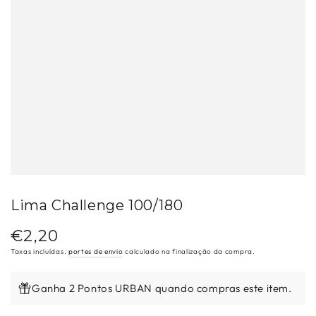
Lima Challenge 100/180
€2,20
Preço
regular
Taxas incluídas.
portes de envio
calculado na finalização da compra.
Ganha 2 Pontos URBAN quando compras este item.